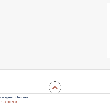
you agree to their use.
Fièrement propulsé par WordPress
|
Thème
Amadeus
par Themeisle
ve aux cookies